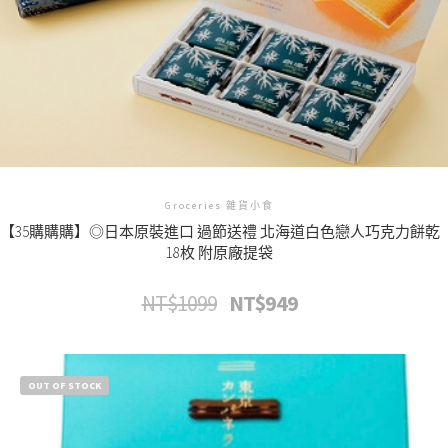
Groceries 雜貨小食
【35購購購】◎日本原裝進口 過節送禮 北海道白色戀人巧克力餅乾
18枚 附原廠提袋
NT$
1099
NT$
949
原
目
始
前
價
價
格：
格：
NT$1099。
NT$949。
OUT OF STOCK