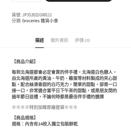
購
購】
貨號:
JP352021G00111
◎
分類:
Groceries 雜貨小食
日
本
原
描述
額外資訊
評價 (0)
裝
進
口
禮
【商品介紹】
盒
每到北海道都會必定會買的伴手禮，北海道白色戀人，
過
由北海道所產的黃油、牛奶、雞蛋等材料製成的夾心甜
節
點，配合絲滑香甜的白巧克力，簡單的甜點，卻是一口
送
接一口，非常適合當平日下午茶的甜點，或是朋友間的
禮
過年節日送禮，不論何時都是最佳伴手禮的選擇
北
海
※※※※特別加贈原廠提袋※※※
道
白
【商品規格】
色
規格：內含有24枚入獨立包裝餅乾
戀