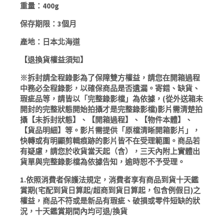
人
重量：400g
24
保存期限：3個月
枚
附
產地：日本北海道
原
廠
【退換貨權益須知】
提
※拆封請全程錄影為了保障雙方權益，請您在開箱過程
袋
中務必全程錄影，以確保商品是否遺漏。寄錯、缺貨、
數
瑕疵品等，請皆以「完整錄影檔」為依據，(從外送箱未
量
開封的完整狀態開始拍攝才是完整錄影檔)影片需清楚拍
攝【未拆封狀態】、【開箱過程】、【物件本體】、
【貨品明細】等。影片需提供「原檔清晰開箱影片」，
快轉或有明顯剪輯痕跡的影片皆不在受理範圍。商品若
有疑慮，請您於收貨當天起（含），三天內附上實體出
貨單與完整錄影檔為依據告知，逾時恕不予受理。
1.依照消費者保護法規定，消費者享有商品到貨十天鑑
賞期(宅配到貨日算起/超商到貨日算起，包含例假日)之
權益，商品不符或是新品有瑕疵、破損或零件短缺的狀
況，十天鑑賞期間內均可退/換貨