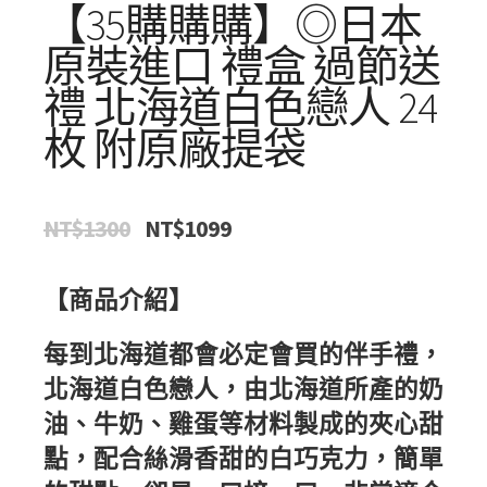
【35購購購】◎日本
原裝進口 禮盒 過節送
禮 北海道白色戀人 24
枚 附原廠提袋
NT$
1300
NT$
1099
原
目
始
前
價
價
【商品介紹】
格：
格：
NT$1300。
NT$1099。
每到北海道都會必定會買的伴手禮，
北海道白色戀人，由北海道所產的奶
油、牛奶、雞蛋等材料製成的夾心甜
點，配合絲滑香甜的白巧克力，簡單