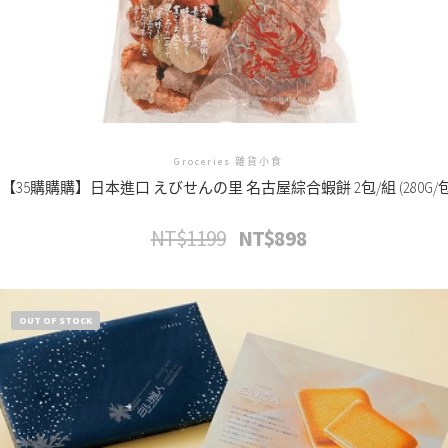
Groceries 雜貨小食
【35購購購】日本進口 えびせんの里 名古屋綜合蝦餅 2包/組 (280G/包
NT$
1199
NT$
898
原
目
始
前
價
價
格：
格：
NT$1199。
NT$898。
OUT OF STOCK