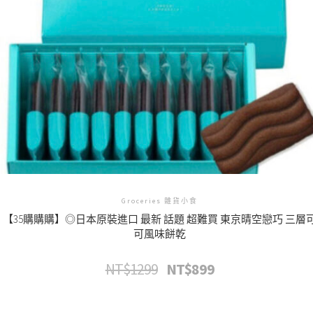
Groceries 雜貨小食
【35購購購】◎日本原裝進口 最新 話題 超難買 東京晴空戀巧 三層
可風味餅乾
NT$
1299
NT$
899
原
目
始
前
價
價
格：
格：