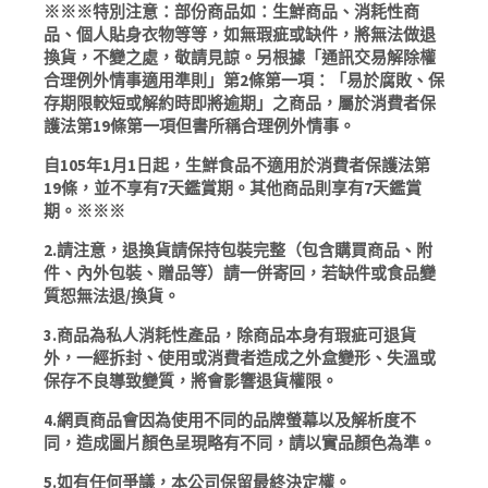
※※※特別注意：部份商品如：生鮮商品、消耗性商
品、個人貼身衣物等等，如無瑕疵或缺件，將無法做退
換貨，不變之處，敬請見諒。另根據「通訊交易解除權
合理例外情事適用準則」第2條第一項：「易於腐敗、保
存期限較短或解約時即將逾期」之商品，屬於消費者保
護法第19條第一項但書所稱合理例外情事。
自105年1月1日起，生鮮食品不適用於消費者保護法第
19條，並不享有7天鑑賞期。其他商品則享有7天鑑賞
期。※※※
2.請注意，退換貨請保持包裝完整（包含購買商品、附
件、內外包裝、贈品等）請一併寄回，若缺件或食品變
質恕無法退/換貨。
3.商品為私人消耗性產品，除商品本身有瑕疵可退貨
外，一經拆封、使用或消費者造成之外盒變形、失溫或
保存不良導致變質，將會影響退貨權限。
4.網頁商品會因為使用不同的品牌螢幕以及解析度不
同，造成圖片顏色呈現略有不同，請以實品顏色為準。‍
5.如有任何爭議，本公司保留最終決定權。‍