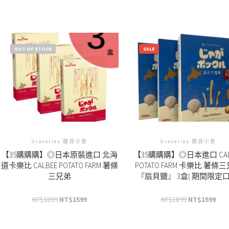
OUT OF STOCK
SALE
Groceries 雜貨小食
Groceries 雜貨小食
【35購購購】◎日本原裝進口 北海
【35購購購】◎日本進口 CAL
道卡樂比 CALBEE POTATO FARM 薯條
POTATO FARM 卡樂比 薯條
三兄弟
『扇貝鹽』 3盒( 期間限定口
NT$
1899
NT$
1599
NT$
1899
NT$
1599
原
目
原
目
始
前
始
前
價
價
價
價