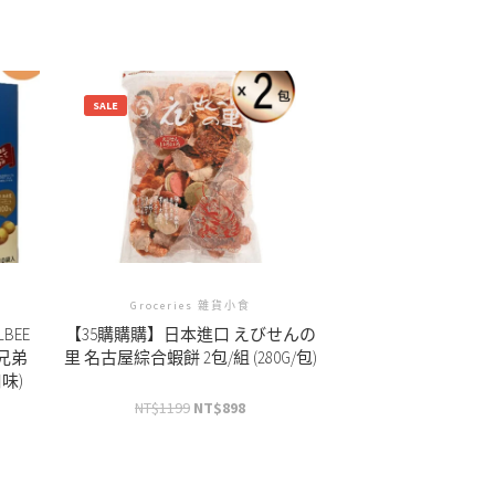
SALE
Groceries 雜貨小食
BEE
【35購購購】日本進口 えびせんの
三兄弟
里 名古屋綜合蝦餅 2包/組 (280G/包)
味)
NT$
1199
NT$
898
原
目
始
前
價
價
格：
格：