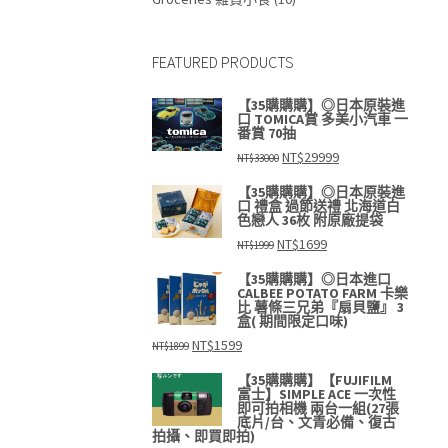
FEATURED PRODUCTS
【35購購購】◎日本原裝進
口 TOMICA賞 多美小汽車 一
番賞 70抽
原
目
NT$
29999
NT$
33000
始
前
價
價
【35購購購】◎日本原裝進
格：
格：
口 禮盒 過節送禮 北海道白
NT$33000。
NT$29999。
色戀人 36枚 附原廠提袋
原
目
NT$
1699
NT$
1999
始
前
價
價
【35購購購】◎日本進口
格：
格：
CALBEE POTATO FARM 卡樂
NT$1999。
NT$1699。
比 薯條三兄弟『扇貝鹽』 3
盒( 期間限定口味)
原
目
NT$
1599
NT$
1899
始
前
價
價
【35購購購】【FUJIFILM
格：
格：
富士】SIMPLE ACE 一次性
NT$1899。
NT$1599。
即可拍相機 兩台一組(27張
底片/台、文青必備、復古
拍攝、即買即拍)