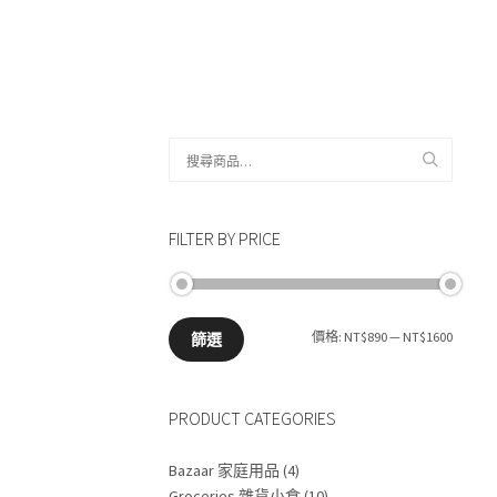
搜
尋
關
鍵
FILTER BY PRICE
字:
最
最
價格:
NT$890
—
NT$1600
篩選
低
高
PRODUCT CATEGORIES
價
價
格
格
Bazaar 家庭用品
(4)
Groceries 雜貨小食
(10)