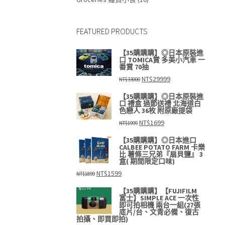
FEATURED PRODUCTS
【35購購購】◎日本原裝進
口 TOMICA賞 多美小汽車 一
番賞 70抽
原
目
NT$
29999
NT$
33000
始
前
價
價
【35購購購】◎日本原裝進
格：
格：
口 禮盒 過節送禮 北海道白
NT$33000。
NT$29999。
色戀人 36枚 附原廠提袋
原
目
NT$
1699
NT$
1999
始
前
價
價
【35購購購】◎日本進口
格：
格：
CALBEE POTATO FARM 卡樂
NT$1999。
NT$1699。
比 薯條三兄弟『扇貝鹽』 3
盒( 期間限定口味)
原
目
NT$
1599
NT$
1899
始
前
價
價
【35購購購】【FUJIFILM
格：
格：
富士】SIMPLE ACE 一次性
NT$1899。
NT$1599。
即可拍相機 兩台一組(27張
底片/台、文青必備、復古
拍攝、即買即拍)