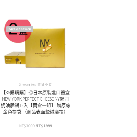
OUT OF STOCK
Groceries 雜貨小食
【35購購購】◎日本原裝進口禮盒
NEW YORK PERFECT CHEESE NY起司
奶油脆餅12入【兩盒一組】 贈原廠
金色提袋 （商品表面些微磨損）
NT$
3000
NT$
1999
原
目
始
前