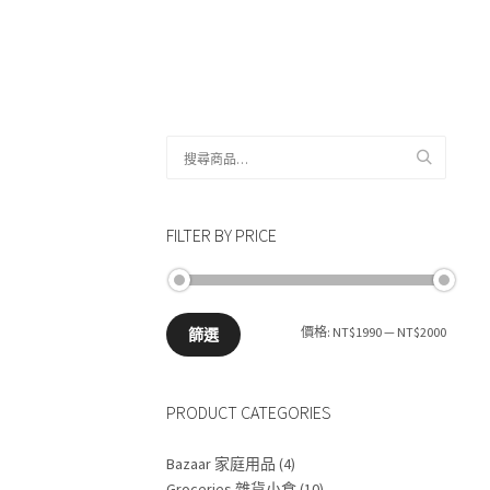
搜
尋
關
鍵
FILTER BY PRICE
字:
最
最
價格:
NT$1990
—
NT$2000
篩選
低
高
PRODUCT CATEGORIES
價
價
格
格
Bazaar 家庭用品
(4)
Groceries 雜貨小食
(10)