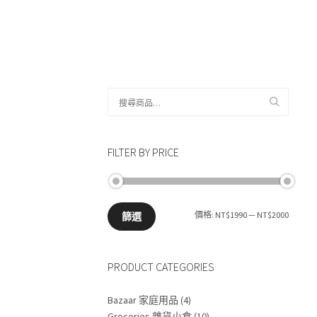
搜
尋
關
鍵
FILTER BY PRICE
字:
最
最
價格:
NT$1990
—
NT$2000
篩選
低
高
PRODUCT CATEGORIES
價
價
格
格
Bazaar 家庭用品
(4)
Groceries 雜貨小食
(10)