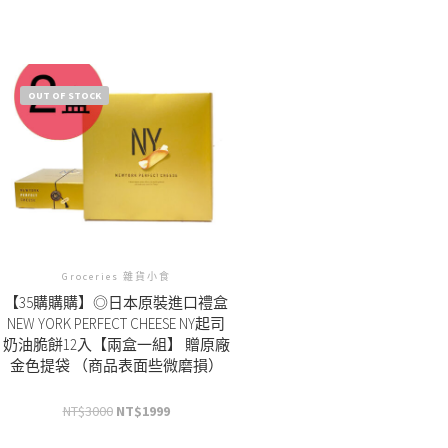
OUT OF STOCK
Groceries 雜貨小食
【35購購購】◎日本原裝進口禮盒
NEW YORK PERFECT CHEESE NY起司
奶油脆餅12入【兩盒一組】 贈原廠
金色提袋 （商品表面些微磨損）
NT$
3000
NT$
1999
原
目
始
前