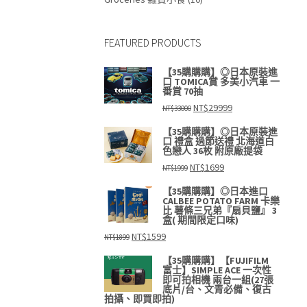
FEATURED PRODUCTS
【35購購購】◎日本原裝進
口 TOMICA賞 多美小汽車 一
番賞 70抽
原
目
NT$
29999
NT$
33000
始
前
價
價
【35購購購】◎日本原裝進
格：
格：
口 禮盒 過節送禮 北海道白
NT$33000。
NT$29999。
色戀人 36枚 附原廠提袋
原
目
NT$
1699
NT$
1999
始
前
價
價
【35購購購】◎日本進口
格：
格：
CALBEE POTATO FARM 卡樂
NT$1999。
NT$1699。
比 薯條三兄弟『扇貝鹽』 3
盒( 期間限定口味)
原
目
NT$
1599
NT$
1899
始
前
價
價
【35購購購】【FUJIFILM
格：
格：
富士】SIMPLE ACE 一次性
NT$1899。
NT$1599。
即可拍相機 兩台一組(27張
底片/台、文青必備、復古
拍攝、即買即拍)